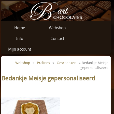
Home
Webshop
Info
Contact
Mijn account
Webshop
»
Pralines
»
Geschenken
» Bedankje Meisje
gepersonaliseerd
Bedankje Meisje gepersonaliseerd