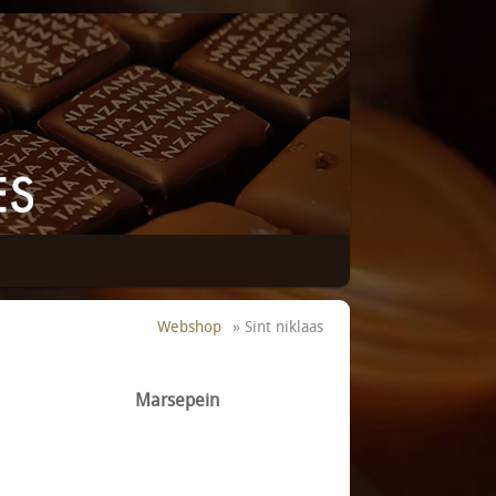
Webshop
» Sint niklaas
Marsepein