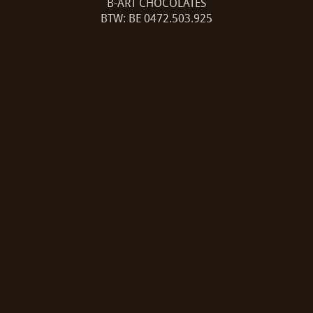
B-ART CHOCOLATES
BTW: BE 0472.503.925
Rijksweg 289
3630 Maasmechelen
T: +32 (0)89 77 20 71
E: bart@bart-choc.be
Volg ons op facebook: