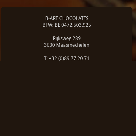
B-ART CHOCOLATES
BTW: BE 0472.503.925
Rijksweg 289
3630 Maasmechelen
T: +32 (0)89 77 20 71
E: bart@bart-choc.be
Volg ons op facebook: